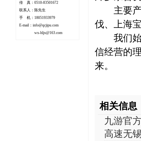
传 真：0510-83501672
主要产品
联系人：陈先生
手 机：18051933979
伐、上海
E-mail：info@qcjipu.com
wx-hljx@163.com
我们始终
信经营的理
来。
相关信息
九游官方
高速无