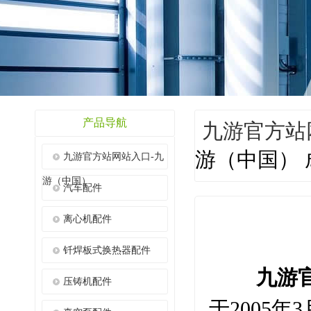
产品导航
九游官方站
游（中国） 
九游官方站网站入口-九
游（中国）
汽车配件
离心机配件
钎焊板式换热器配件
九游
压铸机配件
于2005