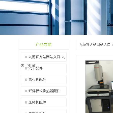
产品导航
九游官方站网站入口
九游官方站网站入口-九
游（中国）
汽车配件
离心机配件
钎焊板式换热器配件
压铸机配件