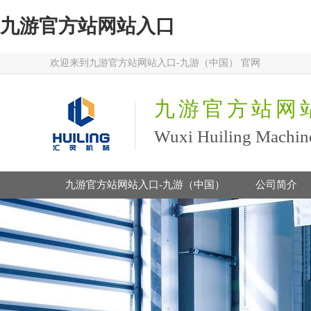
九游官方站网站入口
欢迎来到九游官方站网站入口-九游（中国） 官网
九游官方站网
Wuxi Huiling Machine
九游官方站网站入口-九游（中国）
公司简介