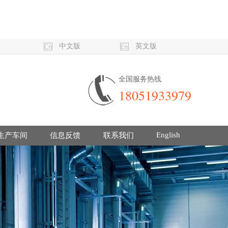
中文版
英文版
全国服务热线
18051933979
English
生产车间
信息反馈
联系我们