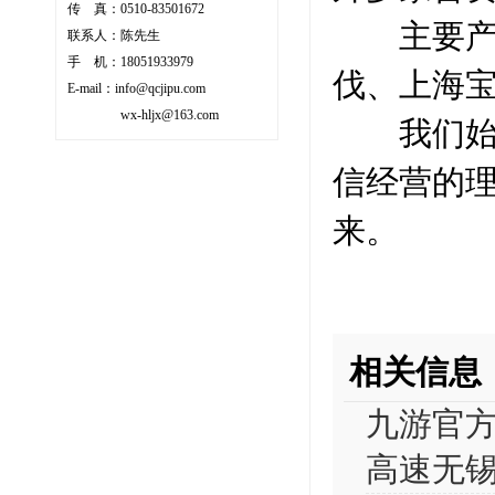
传 真：0510-83501672
主要产品
联系人：陈先生
手 机：18051933979
伐、上海
E-mail：info@qcjipu.com
wx-hljx@163.com
我们始终
信经营的理
来。
相关信息
九游官方
高速无