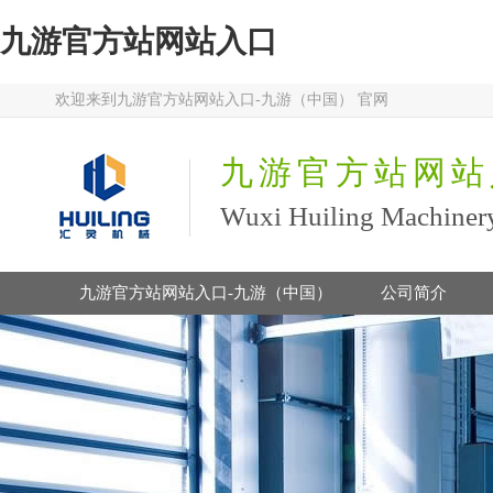
九游官方站网站入口
欢迎来到九游官方站网站入口-九游（中国） 官网
九游官方站网站
Wuxi Huiling Machinery
九游官方站网站入口-九游（中国）
公司简介