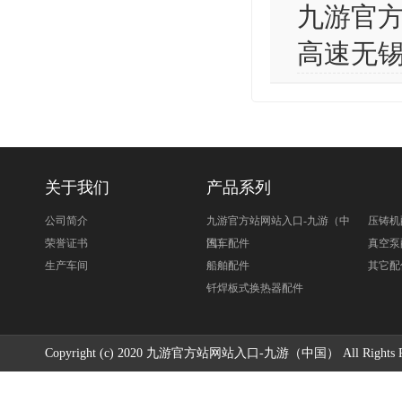
九游官方
高速无
关于我们
产品系列
公司简介
九游官方站网站入口-九游（中
压铸机
荣誉证书
国）
汽车配件
真空泵
生产车间
船舶配件
其它配
钎焊板式换热器配件
Copyright (c) 2020 九游官方站网站入口-九游（中国） All Rights Re