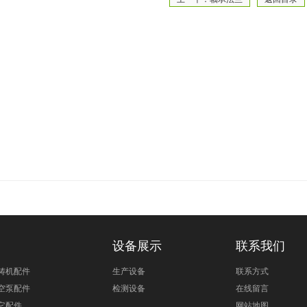
设备展示
联系我们
铸机配件
生产设备
联系方式
空泵配件
检测设备
在线留言
它配件
网站地图