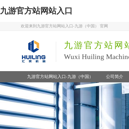
九游官方站网站入口
欢迎来到九游官方站网站入口-九游（中国） 官网
九游官方站网
Wuxi Huiling Machine
九游官方站网站入口-九游（中国）
公司简介