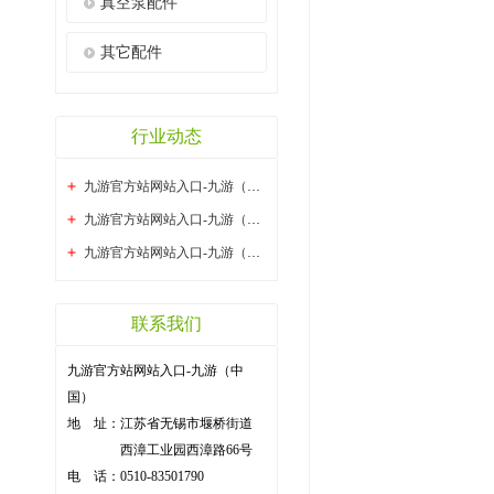
真空泵配件
其它配件
行业动态
九游官方站网站入口-九游（中国） 成立于2005年3月，座落于沪宁...
九游官方站网站入口-九游（中国） 成立于2005年3月，座落于沪宁...
九游官方站网站入口-九游（中国） 成立于2005年3月，座落于沪宁...
联系我们
九游官方站网站入口-九游（中
国）
地 址：江苏省无锡市堰桥街道
西漳工业园西漳路66号
电 话：0510-83501790